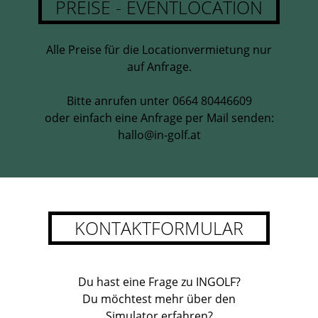
PREISE - EVENTLOCATION
Alle Preise für die Locationvermietung nur
auf Anfrage.
Bitte anrufen unter 0664 80446609
oder einfach eine Anfrage per Mail senden:
hallo@in-golf.at
KONTAKTFORMULAR
Du hast eine Frage zu INGOLF?
Du möchtest mehr über den
Simulator erfahren?